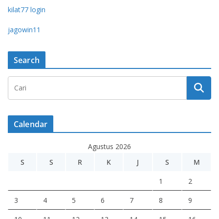
kilat77 login
jagowin11
Search
Calendar
Agustus 2026
S
S
R
K
J
S
M
1
2
3
4
5
6
7
8
9