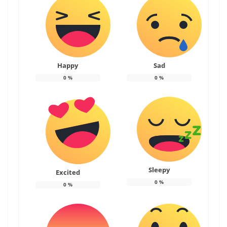
Happy
Sad
0
%
0
%
Sleepy
Excited
0
%
0
%