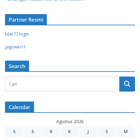
Partner Resmi
kilat77 login
jagowin11
Search
Calendar
Agustus 2026
S
S
R
K
J
S
M