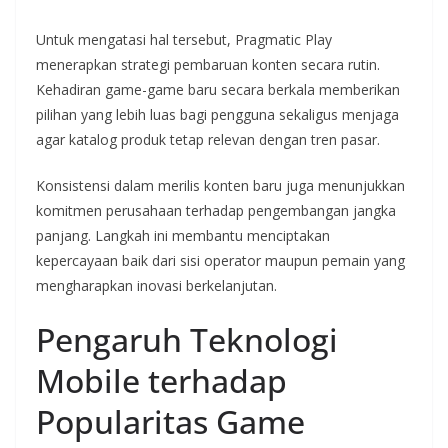
Untuk mengatasi hal tersebut, Pragmatic Play
menerapkan strategi pembaruan konten secara rutin.
Kehadiran game-game baru secara berkala memberikan
pilihan yang lebih luas bagi pengguna sekaligus menjaga
agar katalog produk tetap relevan dengan tren pasar.
Konsistensi dalam merilis konten baru juga menunjukkan
komitmen perusahaan terhadap pengembangan jangka
panjang. Langkah ini membantu menciptakan
kepercayaan baik dari sisi operator maupun pemain yang
mengharapkan inovasi berkelanjutan.
Pengaruh Teknologi
Mobile terhadap
Popularitas Game