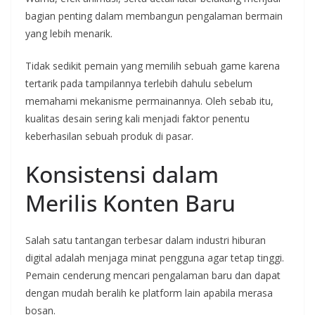
bagian penting dalam membangun pengalaman bermain
yang lebih menarik.
Tidak sedikit pemain yang memilih sebuah game karena
tertarik pada tampilannya terlebih dahulu sebelum
memahami mekanisme permainannya. Oleh sebab itu,
kualitas desain sering kali menjadi faktor penentu
keberhasilan sebuah produk di pasar.
Konsistensi dalam
Merilis Konten Baru
Salah satu tantangan terbesar dalam industri hiburan
digital adalah menjaga minat pengguna agar tetap tinggi.
Pemain cenderung mencari pengalaman baru dan dapat
dengan mudah beralih ke platform lain apabila merasa
bosan.